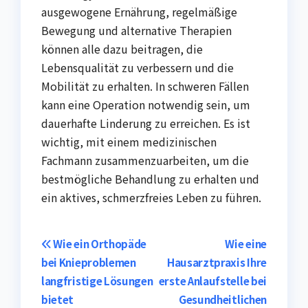
ausgewogene Ernährung, regelmäßige
Bewegung und alternative Therapien
können alle dazu beitragen, die
Lebensqualität zu verbessern und die
Mobilität zu erhalten. In schweren Fällen
kann eine Operation notwendig sein, um
dauerhafte Linderung zu erreichen. Es ist
wichtig, mit einem medizinischen
Fachmann zusammenzuarbeiten, um die
bestmögliche Behandlung zu erhalten und
ein aktives, schmerzfreies Leben zu führen.
Post
Wie ein Orthopäde
Wie eine
bei Knieproblemen
Hausarztpraxis Ihre
navigation
langfristige Lösungen
erste Anlaufstelle bei
bietet
Gesundheitlichen