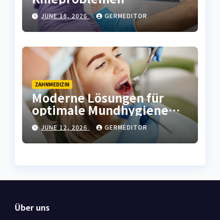
langfristige Lösungen
JUNE 18, 2026
GERMEDITOR
bietet
ZAHNMEDIZIN
Moderne Lösungen für
optimale Mundhygiene
und frischen Atem
JUNE 12, 2026
GERMEDITOR
Über uns