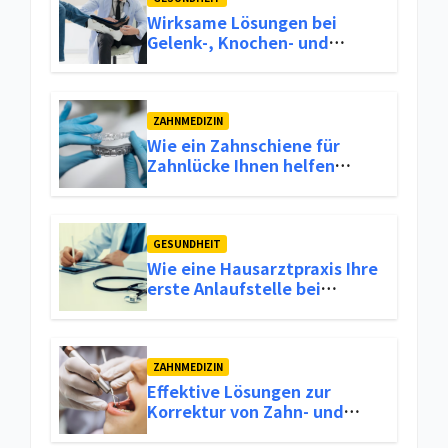
Wirksame Lösungen bei
Gelenk-, Knochen- und
Mobilitätsproblemen
ZAHNMEDIZIN
Wie ein Zahnschiene für
Zahnlücke Ihnen helfen
kann, Ihr Lächeln
wiederherzustellen
GESUNDHEIT
Wie eine Hausarztpraxis Ihre
erste Anlaufstelle bei
Gesundheitlichen Problemen
sein kann
ZAHNMEDIZIN
Effektive Lösungen zur
Korrektur von Zahn- und
Kieferfehlstellungen