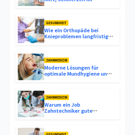
Bewegungsapparat
langfristig zu lindern
GESUNDHEIT
Wie ein Orthopäde bei
Knieproblemen langfristige
Lösungen bietet
ZAHNMEDIZIN
Moderne Lösungen für
optimale Mundhygiene und
frischen Atem
ZAHNMEDIZIN
Warum ein Job
Zahntechniker gute
Verdienstmöglichkeiten und
Stabilität im Berufsleben
bietet
GESUNDHEIT