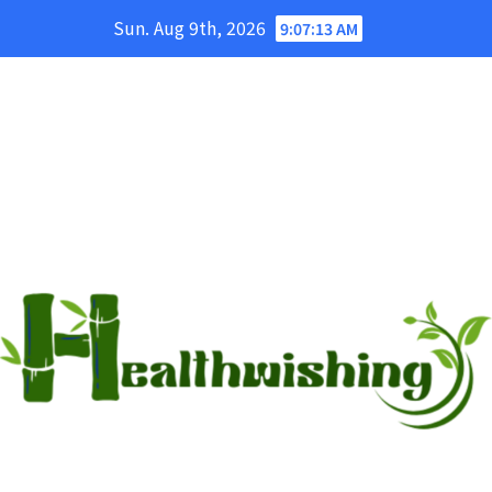
Skip
Sun. Aug 9th, 2026
9:07:14 AM
to
content