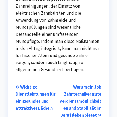
Zahnreinigungen, der Einsatz von
elektrischen Zahnbürsten und die
Anwendung von Zahnseide und
Mundspülungen sind wesentliche
Bestandteile einer umfassenden
Mundpflege. Indem man diese Maßnahmen
in den Alltag integriert, kann man nicht nur
für frischen Atem und gesunde Zähne
sorgen, sondern auch langfristig zur
allgemeinen Gesundheit beitragen.
Post
Wichtige
Warum ein Job
Dienstleistungen für
Zahntechniker gute
navigation
ein gesundes und
Verdienstmöglichkeit
attraktives Lächeln
en und Stabilität im
Berufsleben bietet