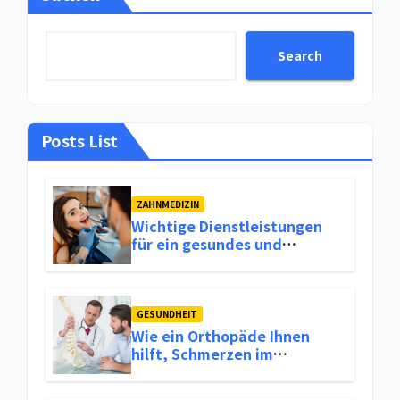
Search
Posts List
ZAHNMEDIZIN
Wichtige Dienstleistungen
für ein gesundes und
attraktives Lächeln
GESUNDHEIT
Wie ein Orthopäde Ihnen
hilft, Schmerzen im
Bewegungsapparat
langfristig zu lindern