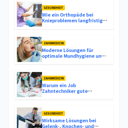
GESUNDHEIT
Wie ein Orthopäde bei
Knieproblemen langfristige
Lösungen bietet
ZAHNMEDIZIN
Moderne Lösungen für
optimale Mundhygiene und
frischen Atem
ZAHNMEDIZIN
Warum ein Job
Zahntechniker gute
Verdienstmöglichkeiten und
Stabilität im Berufsleben
bietet
GESUNDHEIT
Wirksame Lösungen bei
Gelenk-, Knochen- und