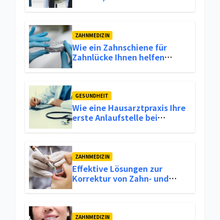
Mobilitätsproblemen
ZAHNMEDIZIN
Wie ein Zahnschiene für
Zahnlücke Ihnen helfen
kann, Ihr Lächeln
wiederherzustellen
GESUNDHEIT
Wie eine Hausarztpraxis Ihre
erste Anlaufstelle bei
Gesundheitlichen Problemen
sein kann
ZAHNMEDIZIN
Effektive Lösungen zur
Korrektur von Zahn- und
Kieferfehlstellungen
ZAHNMEDIZIN