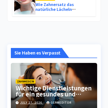
Wie Zahnersatz das
natürliche Lächeln
wiederherstellt
Sie Haben es Verpasst
ZAHNMEDIZIN
Wichtige Dienstleistungen
für ein gesundes und
attraktives Lächeln
JULY 27, 2026
GERMEDITOR