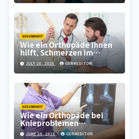
GESUNDHEIT
Wie ein Orthopäde Ihnen
hilft, Schmerzen im
Bewegungsapparat
JULY 20, 2026
GERMEDITOR
langfristig zu lindern
GESUNDHEIT
Wie ein Orthopäde bei
Knieproblemen
langfristige Lösungen
JUNE 18, 2026
GERMEDITOR
bietet