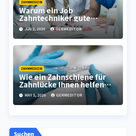
ZAHNMEDIZIN
Warum ein Job
Zahntechniker gute
Verdienstmöglichkeiten
JUN 3, 2026
GERMEDITOR
und Stabilität im
Berufsleben bietet
ZAHNMEDIZIN
Wie ein Zahnschiene für
Zahnlücke Ihnen helfen
kann, Ihr Lächeln
MAY 5, 2026
GERMEDITOR
wiederherzustellen
Suchen