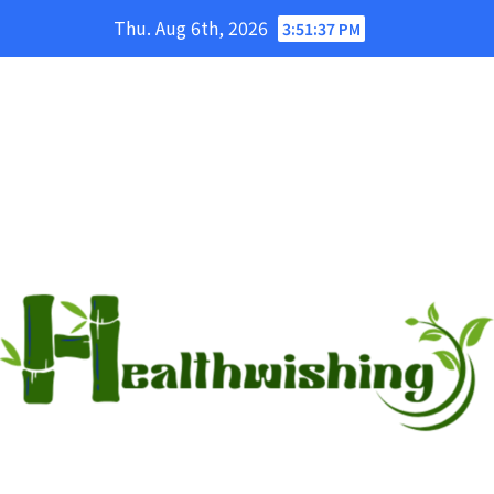
Skip
Thu. Aug 6th, 2026
3:51:37 PM
to
content