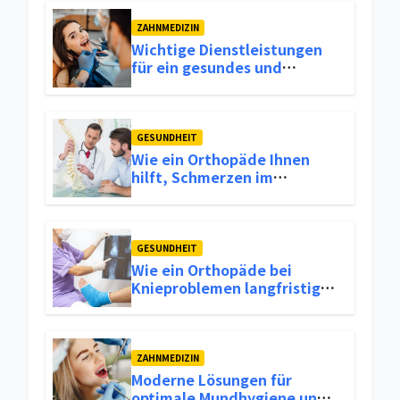
ZAHNMEDIZIN
Wichtige Dienstleistungen
für ein gesundes und
attraktives Lächeln
GESUNDHEIT
Wie ein Orthopäde Ihnen
hilft, Schmerzen im
Bewegungsapparat
langfristig zu lindern
GESUNDHEIT
Wie ein Orthopäde bei
Knieproblemen langfristige
Lösungen bietet
ZAHNMEDIZIN
Moderne Lösungen für
optimale Mundhygiene und