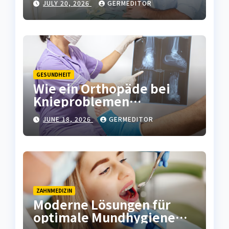
JULY 20, 2026
GERMEDITOR
langfristig zu lindern
GESUNDHEIT
Wie ein Orthopäde bei
Knieproblemen
langfristige Lösungen
JUNE 18, 2026
GERMEDITOR
bietet
ZAHNMEDIZIN
Moderne Lösungen für
optimale Mundhygiene