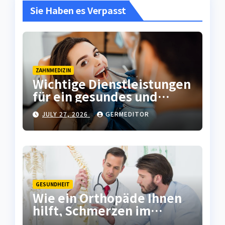
Sie Haben es Verpasst
ZAHNMEDIZIN
Wichtige Dienstleistungen
für ein gesundes und
attraktives Lächeln
JULY 27, 2026
GERMEDITOR
GESUNDHEIT
Wie ein Orthopäde Ihnen
hilft, Schmerzen im
Bewegungsapparat