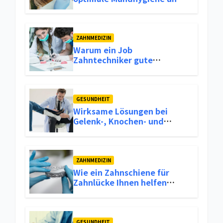
frischen Atem
ZAHNMEDIZIN
Warum ein Job
Zahntechniker gute
Verdienstmöglichkeiten und
Stabilität im Berufsleben
bietet
GESUNDHEIT
Wirksame Lösungen bei
Gelenk-, Knochen- und
Mobilitätsproblemen
ZAHNMEDIZIN
Wie ein Zahnschiene für
Zahnlücke Ihnen helfen
kann, Ihr Lächeln
wiederherzustellen
GESUNDHEIT