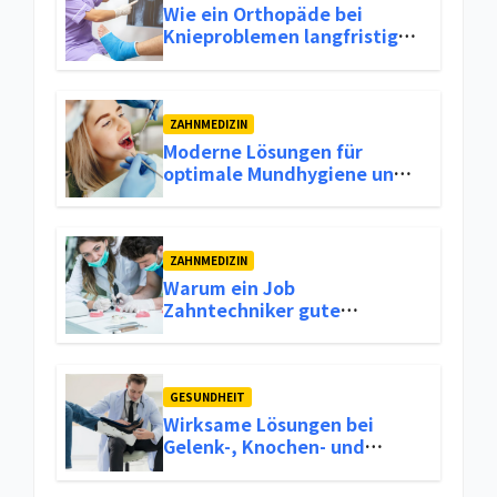
Wie ein Orthopäde bei
Knieproblemen langfristige
Lösungen bietet
ZAHNMEDIZIN
Moderne Lösungen für
optimale Mundhygiene und
frischen Atem
ZAHNMEDIZIN
Warum ein Job
Zahntechniker gute
Verdienstmöglichkeiten und
Stabilität im Berufsleben
bietet
GESUNDHEIT
Wirksame Lösungen bei
Gelenk-, Knochen- und
Mobilitätsproblemen