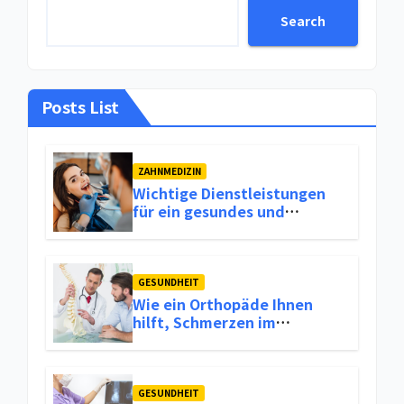
Search
Posts List
ZAHNMEDIZIN
Wichtige Dienstleistungen
für ein gesundes und
attraktives Lächeln
GESUNDHEIT
Wie ein Orthopäde Ihnen
hilft, Schmerzen im
Bewegungsapparat
langfristig zu lindern
GESUNDHEIT