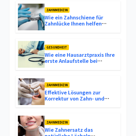
ZAHNMEDIZIN
Wie ein Zahnschiene für
Zahnlücke Ihnen helfen
kann, Ihr Lächeln
wiederherzustellen
GESUNDHEIT
Wie eine Hausarztpraxis Ihre
erste Anlaufstelle bei
Gesundheitlichen Problemen
sein kann
ZAHNMEDIZIN
Effektive Lösungen zur
Korrektur von Zahn- und
Kieferfehlstellungen
ZAHNMEDIZIN
Wie Zahnersatz das
natürliche Lächeln