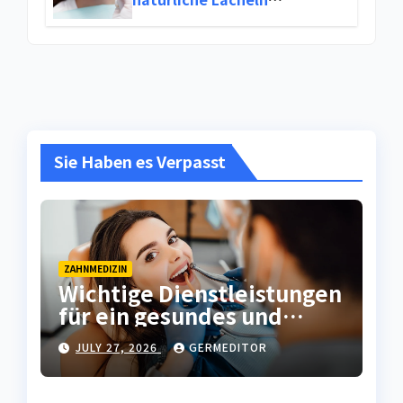
wiederherstellt
Sie Haben es Verpasst
ZAHNMEDIZIN
Wichtige Dienstleistungen
für ein gesundes und
attraktives Lächeln
JULY 27, 2026
GERMEDITOR