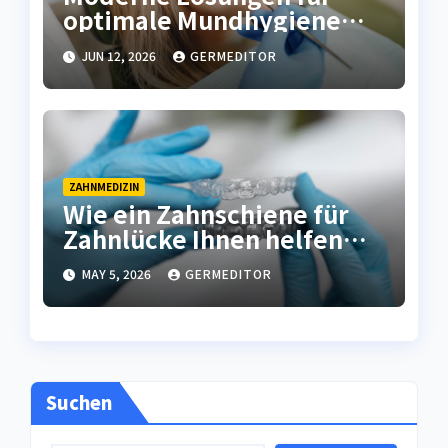
optimale Mundhygiene
und frischen Atem
JUN 12, 2026
GERMEDITOR
ZAHNMEDIZIN
Wie ein Zahnschiene für
Zahnlücke Ihnen helfen
kann, Ihr Lächeln
MAY 5, 2026
GERMEDITOR
wiederherzustellen
Suchen