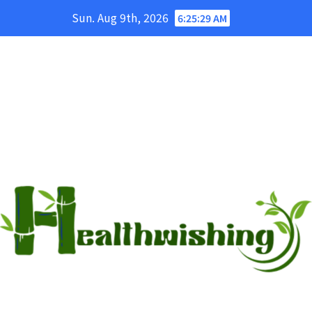
Skip
Sun. Aug 9th, 2026
6:25:30 AM
to
content