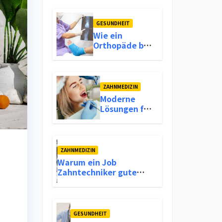
Bewegungsapparat
langfristig zu
lindern
GESUNDHEIT
Wie ein
Orthopäde bei
Knieproblemen
langfristige
Lösungen
bietet
ZAHNMEDIZIN
Moderne
Lösungen für
optimale
Mundhygiene
und frischen
Atem
ZAHNMEDIZIN
Warum ein Job
Zahntechniker gute
Verdienstmöglichkeiten
und Stabilität im
Berufsleben bietet
GESUNDHEIT