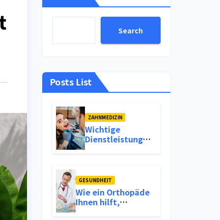
t
Search
Posts List
ZAHNMEDIZIN
Wichtige
Dienstleistungen
für ein gesundes
und attraktives
Lächeln
GESUNDHEIT
Wie ein Orthopäde
Ihnen hilft,
Schmerzen im