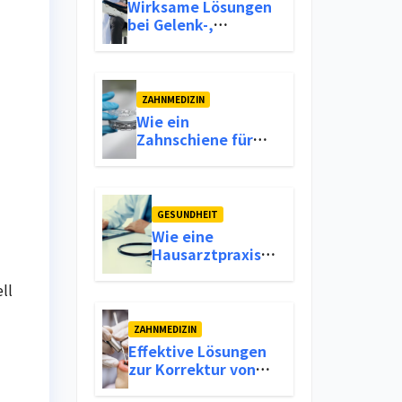
Wirksame Lösungen
bei Gelenk-,
Knochen- und
Mobilitätsproblemen
ZAHNMEDIZIN
Wie ein
Zahnschiene für
Zahnlücke Ihnen
helfen kann, Ihr
Lächeln
wiederherzustellen
GESUNDHEIT
Wie eine
Hausarztpraxis
Ihre erste
Anlaufstelle bei
ll
Gesundheitlichen
Problemen sein
ZAHNMEDIZIN
kann
Effektive Lösungen
zur Korrektur von
Zahn- und