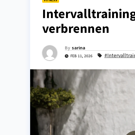
Intervalltrainin
verbrennen
By
sarina
#Intervalltrai
FEB 11, 2026