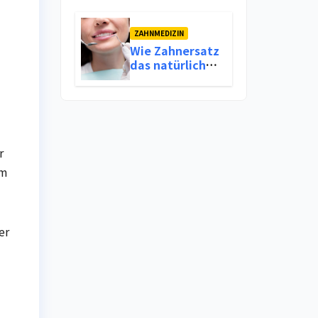
Kieferfehlstellungen
ZAHNMEDIZIN
Wie Zahnersatz
das natürliche
Lächeln
wiederherstellt
r
em
er